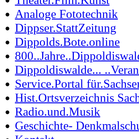
Analoge Fototechnik
Dippser.StattZeitung
Dippolds.Bote.online
800..Jahre..Dippoldiswal
Dippoldiswalde... ..Vera
Service.Portal für.Sachse
Hist.Ortsverzeichnis Sac
Radio.und.Musik
Geschichte- Denkmalsch