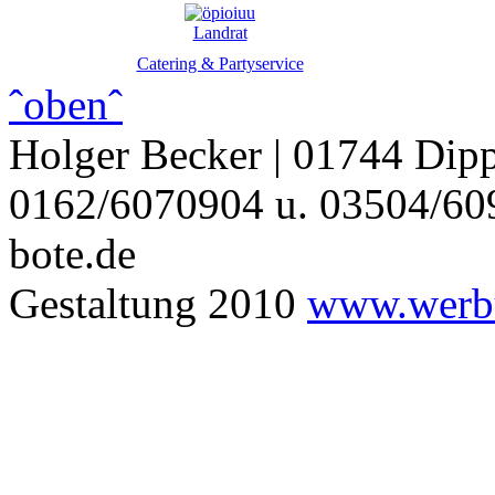
Landrat
Catering & Partyservice
ˆobenˆ
Holger Becker | 01744 Dipp
0162/6070904 u. 03504/609
bote.de
Gestaltung 2010
www.werbu