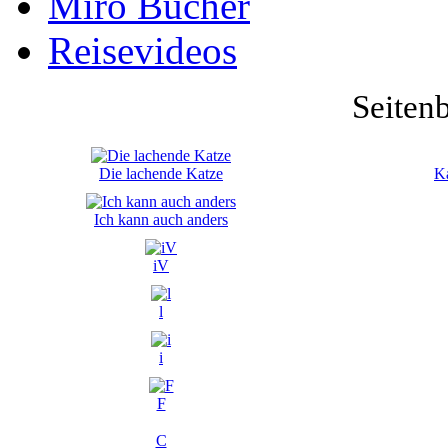
Miro Bücher
Reisevideos
Seiten
Die lachende Katze
Ka
Ich kann auch anders
iV
l
i
F
C