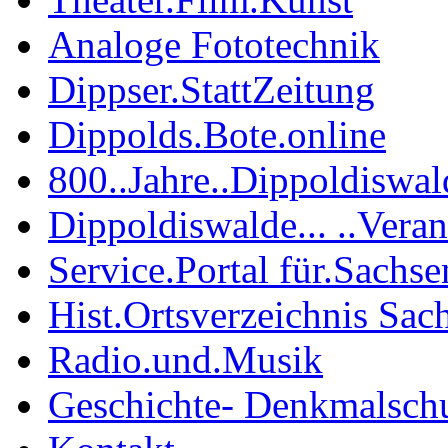
Analoge Fototechnik
Dippser.StattZeitung
Dippolds.Bote.online
800..Jahre..Dippoldiswal
Dippoldiswalde... ..Vera
Service.Portal für.Sachse
Hist.Ortsverzeichnis Sac
Radio.und.Musik
Geschichte- Denkmalsch