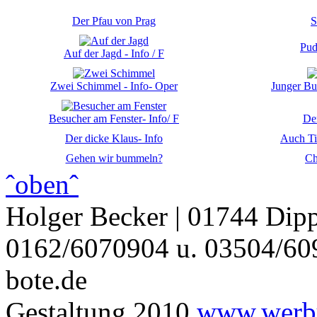
Der Pfau von Prag
S
Pud
Auf der Jagd - Info / F
Zwei Schimmel - Info- Oper
Junger Bu
Besucher am Fenster- Info/ F
Der
Der dicke Klaus- Info
Auch Ti
Gehen wir bummeln?
Ch
ˆobenˆ
Holger Becker | 01744 Dipp
0162/6070904 u. 03504/609
bote.de
Gestaltung 2010
www.werbu