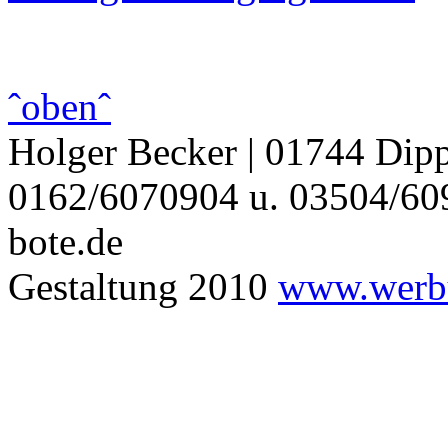
ˆobenˆ
Holger Becker | 01744 Dipp
0162/6070904 u. 03504/609
bote.de
Gestaltung 2010
www.werbu