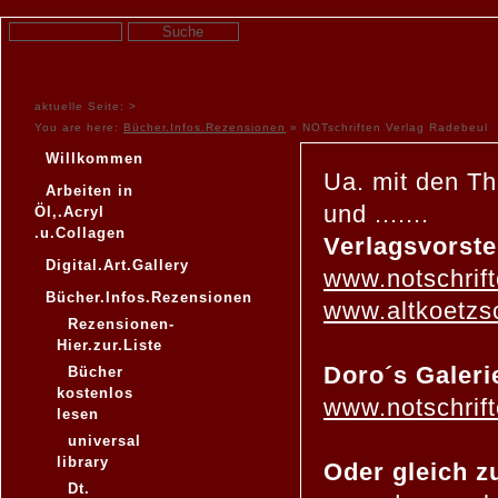
aktuelle Seite: >
You are here:
Bücher.Infos.Rezensionen
»
NOTschriften Verlag Radebeul
Willkommen
Ua. mit den Th
Arbeiten in
und .......
Öl,.Acryl
.u.Collagen
Verlagsvorst
Digital.Art.Gallery
www.notschrif
Bücher.Infos.Rezensionen
www.altkoetzs
Rezensionen-
Hier.zur.Liste
Doro´s Galeri
Bücher
kostenlos
www.notschrif
lesen
universal
library
Oder gleich z
Dt.