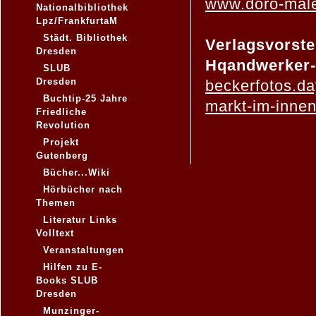
www.doro-male
Nationalbibliothek
Lpz/FrankfurtaM
Städt. Bibliothek
Verlagsvorst
Dresden
Hqandwerker-
SLUB
Dresden
beckerfotos.da
Buchtip-25 Jahre
markt-im-inne
Friedliche
Revolution
Projekt
Gutenberg
Bücher...Wiki
Hörbücher nach
Themen
Literatur Links
Volltext
Veranstaltungen
Hilfen zu E-
Books SLUB
Dresden
Munzinger-