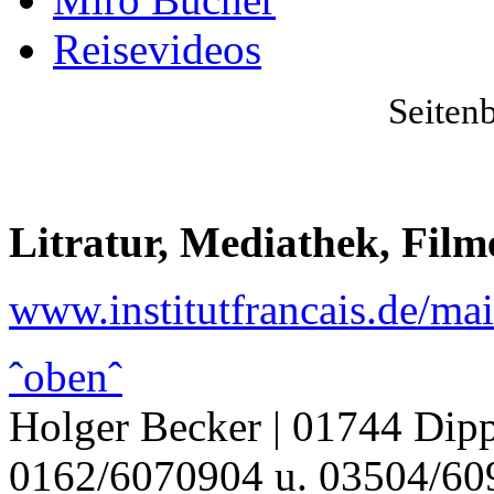
Reisevideos
Seiten
Litratur, Mediathek, Fil
www.institutfrancais.de/m
ˆobenˆ
Holger Becker | 01744 Dipp
0162/6070904 u. 03504/609