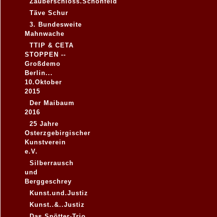
Zauberschloss.Schönfeld
Täve Schur
3. Bundesweite
Mahnwache
TTIP & CETA
STOPPEN --
Großdemo
Berlin...
10.Oktober
2015
Der Maibaum
2016
25 Jahre
Osterzgebirgischer
Kunstverein
e.V.
Silberrausch
und
Berggeschrey
Kunst.und.Justiz
Kunst..&..Justiz
Das Spötter-Trio