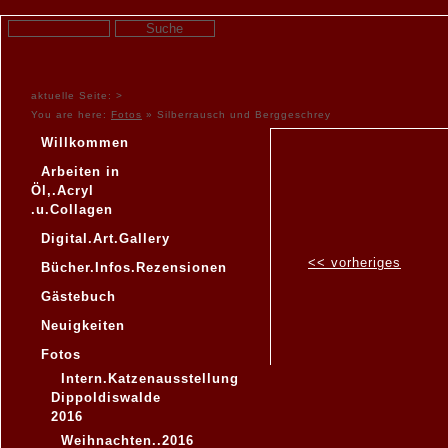
aktuelle Seite: >
You are here:
Fotos
»
Silberrausch und Berggeschrey
Willkommen
Arbeiten in
Öl,.Acryl
.u.Collagen
Digital.Art.Gallery
<< vorheriges
Bücher.Infos.Rezensionen
Gästebuch
Neuigkeiten
Fotos
Intern.Katzenausstellung
Dippoldiswalde
2016
Weihnachten..2016