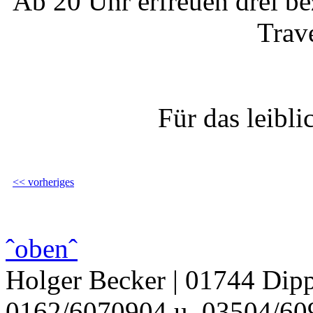
Ab 20 Uhr erfreuen drei be
Trav
Für das leibli
<< vorheriges
ˆobenˆ
Holger Becker | 01744 Dipp
0162/6070904 u. 03504/609