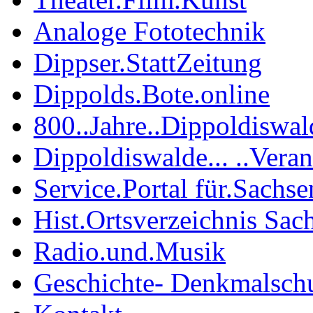
Analoge Fototechnik
Dippser.StattZeitung
Dippolds.Bote.online
800..Jahre..Dippoldiswal
Dippoldiswalde... ..Vera
Service.Portal für.Sachse
Hist.Ortsverzeichnis Sac
Radio.und.Musik
Geschichte- Denkmalsch