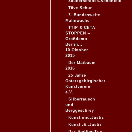
Zauberschloss.Schönfeld
Täve Schur
3. Bundesweite
Mahnwache
TTIP & CETA
STOPPEN --
Großdemo
Berlin...
10.Oktober
2015
Der Maibaum
2016
25 Jahre
Osterzgebirgischer
Kunstverein
e.V.
Silberrausch
und
Berggeschrey
Kunst.und.Justiz
Kunst..&..Justiz
Das Spötter-Trio