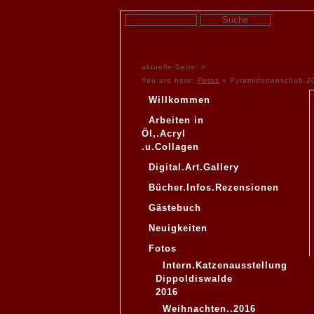
aktuelle Seite: >
You are here:
Fotos
»
Pyramidenanschub 2
Willkommen
Arbeiten in
Öl,.Acryl
.u.Collagen
Digital.Art.Gallery
Bücher.Infos.Rezensionen
Gästebuch
Neuigkeiten
Fotos
Intern.Katzenausstellung
Dippoldiswalde
2016
Weihnachten..2016