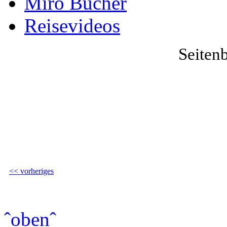
Miro Bücher
Reisevideos
Seiten
<< vorheriges
ˆobenˆ