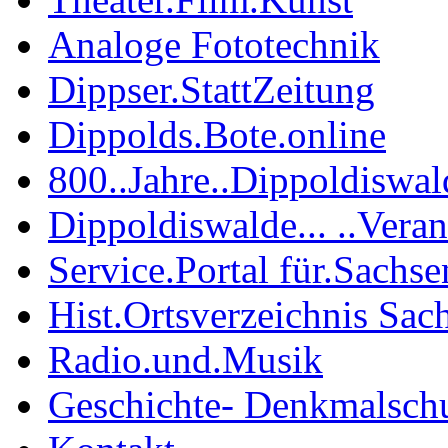
Analoge Fototechnik
Dippser.StattZeitung
Dippolds.Bote.online
800..Jahre..Dippoldiswal
Dippoldiswalde... ..Vera
Service.Portal für.Sachse
Hist.Ortsverzeichnis Sac
Radio.und.Musik
Geschichte- Denkmalsch