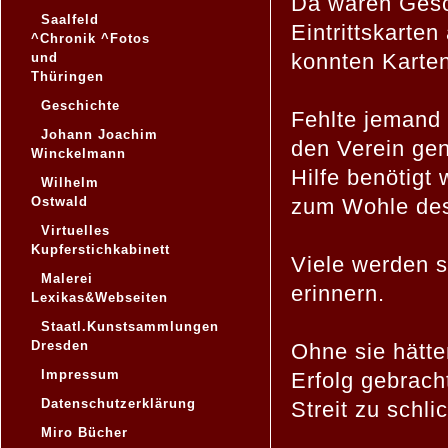
Da waren Gesc
Saalfeld
Eintrittskarte
^Chronik ^Fotos
konnten Karten
und
Thüringen
Geschichte
Fehlte jemand
Johann Joachim
den Verein gen
Winckelmann
Hilfe benötigt
Wilhelm
Ostwald
zum Wohle des
Virtuelles
Kupferstichkabinett
Viele werden s
Malerei
erinnern.
Lexikas&Webseiten
Staatl.Kunstsammlungen
Dresden
Ohne sie hätte
Impressum
Erfolg gebrach
Datenschutzerklärung
Streit zu schli
Miro Bücher