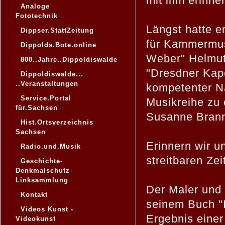
mit ihm erinne
Analoge
Fototechnik
Längst hatte e
Dippser.StattZeitung
für Kammermus
Dippolds.Bote.online
Weber" Helmut
800..Jahre..Dippoldiswalde
"Dresdner Kape
Dippoldiswalde...
..Veranstaltungen
kompetenter Na
Service.Portal
Musikreihe zu 
für.Sachsen
Susanne Branny
Hist.Ortsverzeichnis
Sachsen
Erinnern wir 
Radio.und.Musik
streitbaren Ze
Geschichte-
Denkmalschutz
Linksammlung
Der Maler und 
Kontakt
seinem Buch "
Videos Kunst -
Ergebnis einer
Videokunst