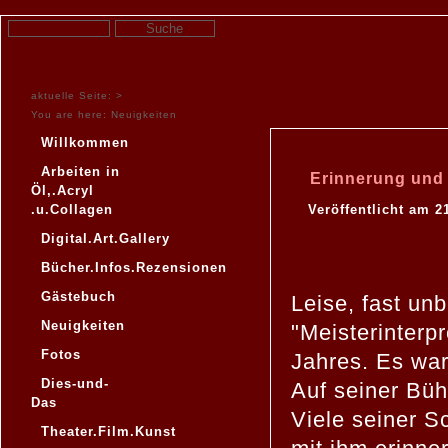
aktuelle Seite: >
You are here:
Neuigkeiten
Willkommen
Arbeiten in
Erinnerung und
Öl,.Acryl
.u.Collagen
Veröffentlicht am 2
Digital.Art.Gallery
Bücher.Infos.Rezensionen
Gästebuch
Leise, fast un
Neuigkeiten
"Meisterinter
Fotos
Jahres. Es war
Dies-und-
Auf seiner Büh
Das
Viele seiner S
Theater.Film.Kunst