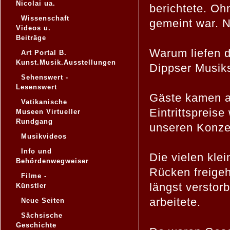
Nicolai ua.
berichtete. Oh
Wissenschaft
gemeint war. 
Videos u.
Beiträge
Warum liefen d
Art Portal B.
Kunst.Musik.Ausstellungen
Dippser Musik
Sehenswert -
Lesenswert
Gäste kamen au
Vatikanische
Eintrittspreis
Museen Virtueller
Rundgang
unseren Konze
Musikvideos
Info und
Die vielen kl
Behördenwegweiser
Rücken freigeh
Filme -
längst verstorb
Künstler
arbeitete.
Neue Seiten
Sächsische
Geschichte